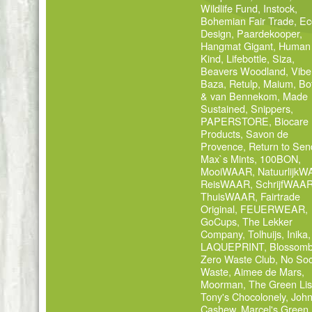
Wildlife Fund
,
Instock
,
Bohemian Fair Trade
,
Ec
Design
,
Paardekooper
,
Hangmat Gigant
,
Human
Kind
,
Lifebottle
,
Siza
,
Beavers Woodland
,
Vibe
Baza
,
Retulp
,
Maium
,
Bo
& van Bennekom
,
Made
Sustained
,
Snippers
,
PAPERSTORE
,
Biocare
Products
,
Savon de
Provence
,
Return to Sen
Max`s Mints
,
100BON
,
MooiWAAR
,
Natuurlijk
ReisWAAR
,
SchrijfWAA
ThuisWAAR
,
Fairtrade
Original
,
FEUERWEAR
,
GoCups
,
The Lekker
Company
,
Tolhuijs
,
Inika
,
LAQUEPRINT
,
Blossom
Zero Waste Club
,
No Soc
Waste
,
Aimee de Mars
,
Moorman
,
The Green Lis
Tony's Chocolonely
,
Joh
Cashew
,
Marcel's Green