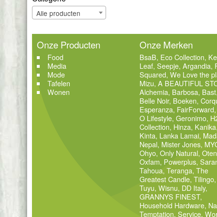
Alle producten
Onze Producten
Onze Merken
Food
BsaB
,
Eco Collection
,
Ke
Media
Leaf
,
Seepje
,
Argandia
,
Mode
Squared
,
We Love the pl
Tafelen
Mizu
,
A BEAUTIFUL ST
Wonen
Alchemia
,
Barbosa
,
Bast
Belle Noir
,
Boeken
,
Corq
Esperanza
,
FairForward
O Lifestyle
,
Geronimo
,
H
Collection
,
Hinza
,
Kanika
Kinta
,
Lanka Lamai
,
Mad
Nepal
,
Mister Jones
,
MY
Ohyo
,
Only Natural
,
Oten
Oxfam
,
Powerplus
,
Sara
Tahoua
,
Teranga
,
The
Greatest Candle
,
Tilingo
,
Tuyu
,
Wisnu
,
DD Italy
,
GRANNYS FINEST
,
Household Hardware
,
Na
Temptation
,
Service
,
Wor