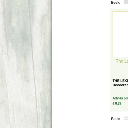
Beeld
The L
THE LEK
Deodoran
Advies pri
€ 8,29
Beeld