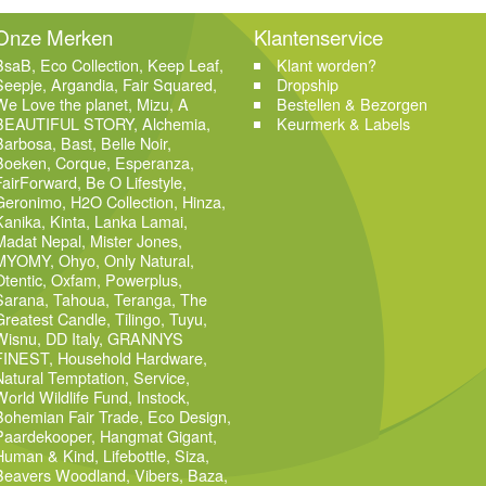
Onze Merken
Klantenservice
BsaB
,
Eco Collection
,
Keep Leaf
,
Klant worden?
Seepje
,
Argandia
,
Fair Squared
,
Dropship
We Love the planet
,
Mizu
,
A
Bestellen & Bezorgen
BEAUTIFUL STORY
,
Alchemia
,
Keurmerk & Labels
Barbosa
,
Bast
,
Belle Noir
,
Boeken
,
Corque
,
Esperanza
,
FairForward
,
Be O Lifestyle
,
Geronimo
,
H2O Collection
,
Hinza
,
Kanika
,
Kinta
,
Lanka Lamai
,
Madat Nepal
,
Mister Jones
,
MYOMY
,
Ohyo
,
Only Natural
,
Otentic
,
Oxfam
,
Powerplus
,
Sarana
,
Tahoua
,
Teranga
,
The
Greatest Candle
,
Tilingo
,
Tuyu
,
Wisnu
,
DD Italy
,
GRANNYS
FINEST
,
Household Hardware
,
Natural Temptation
,
Service
,
World Wildlife Fund
,
Instock
,
Bohemian Fair Trade
,
Eco Design
,
Paardekooper
,
Hangmat Gigant
,
Human & Kind
,
Lifebottle
,
Siza
,
Beavers Woodland
,
Vibers
,
Baza
,